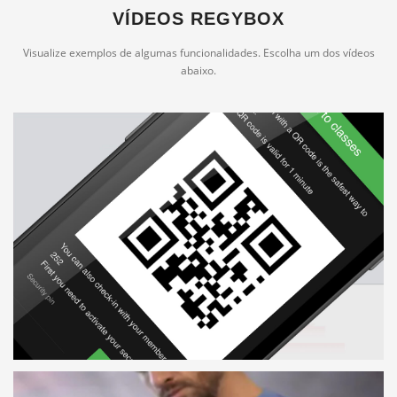
VÍDEOS REGYBOX
Visualize exemplos de algumas funcionalidades. Escolha um dos vídeos
abaixo.